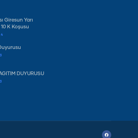
sı Giresun Yarı
 10 K Koşusu
24
Duyurusu
3
DAĞITIM DUYURUSU
3