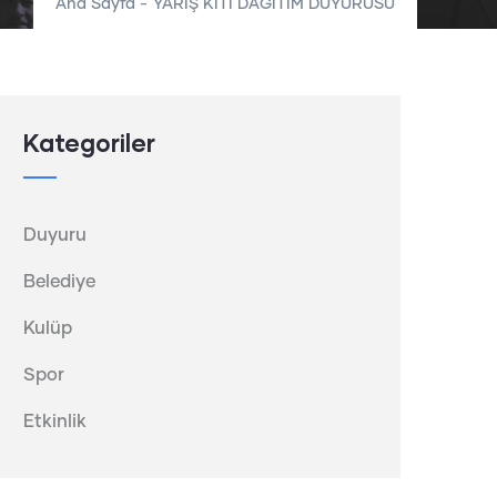
Ana Sayfa
-
YARIŞ KİTİ DAĞITIM DUYURUSU
Kategoriler
Duyuru
Belediye
Kulüp
Spor
Etkinlik