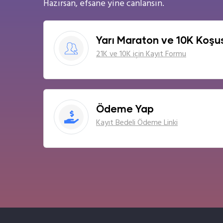
Hazırsan, efsane yine canlansın.
Yarı Maraton ve 10K Koşu
21K ve 10K için Kayıt Formu
Ödeme Yap
Kayıt Bedeli Ödeme Linki