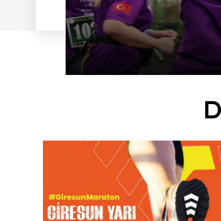
D
DUYURU
-
18 DEC, 2023
YARIŞ KİTİ DAĞITIM DUYURUSU