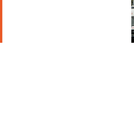
DUYURU
-
30 DEC, 2024
8. Uluslararası Giresun Yarı
Maratonu ve 10 K Koşusu