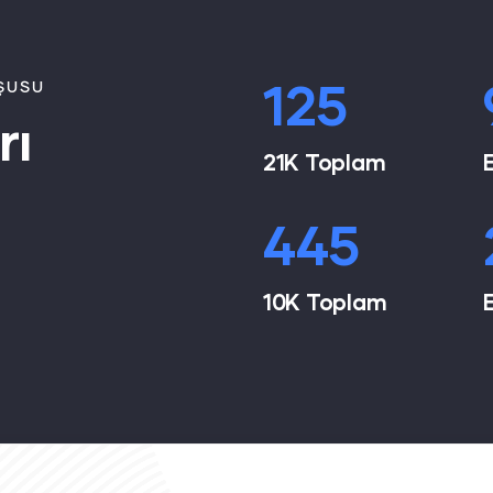
168
ŞUSU
rı
21K Toplam
596
10K Toplam