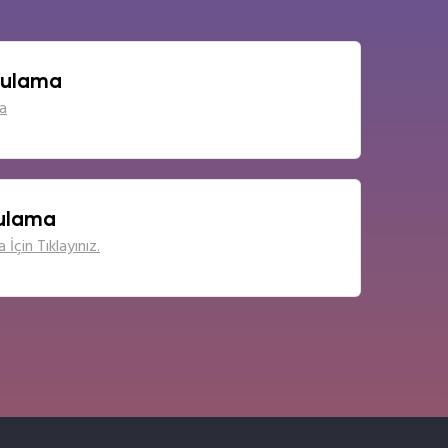
gulama
a
ulama
İçin Tıklayınız.