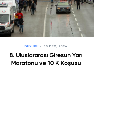
DUYURU
-
18 DEC, 2023
Konaklama Duyurusu