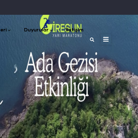
eri
Duyurular
İletişim