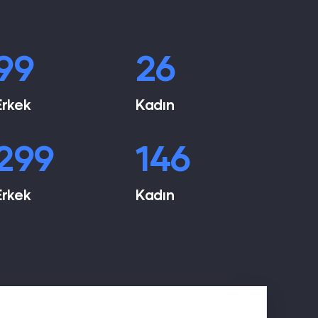
133
35
Erkek
Kadın
401
195
Erkek
Kadın